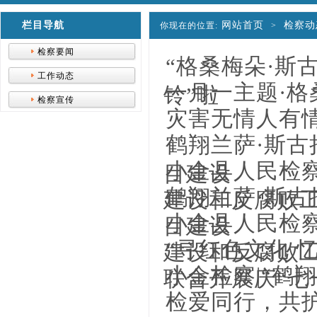
栏目导航
网站首页
检察动
你现在的位置:
>
检察要闻
“格桑梅朵·斯
工作动态
一月一主题·格
铃”啦
检察宣传
灾害无情人有情
鹤翔兰萨·斯古
小金县人民检察
目建设
鹤翔兰萨·斯古
建设和反腐败
小金县人民检察
目建设
“寻红色文化 
建设和反腐败
小金检察|“鹤
联合开展庆“七
检爱同行，共