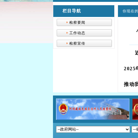
栏目导航
你现在的
检察要闻
工作动态
检察宣传
20
推动