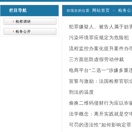
栏目导航
网站首页
检务公
你现在的位置:
>
检察调研
犯罪嫌疑人、被告人属于妨
检务公开
污染环境罪应规定为危险犯
流程监控办案化提升案件办
三方面惩防虚假劳动仲裁
电商平台“二选一”涉嫌多重
宣誓与激励：法国检察官职
刑法的温度
偷换二维码侵财行为应以诈
法学概念：离开实践就是空
可罚的违法性”如何影响定罪